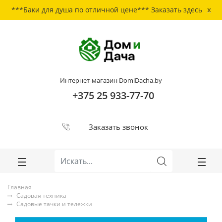
***Баки для душа по отличной цене***
Заказать здесь
x
ose
ose
Интернет-магазин DomiDacha.by
+375 25 933-77-70
Заказать звонок
Главная
Садовая техника
Садовые тачки и тележки